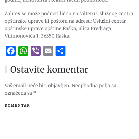
Zahtev se može podneti lično na šalteru Uslužnog centra
opštinske uprave ili poštom na adresu: Uslužni centar
opštinske uprave opštine Raška, ulica Predraga
Vilimonovića 1, 36350 Raška.
Facebook
WhatsApp
Viber
Email
Share
Ostavite komentar
Vaš email neće biti objavljen. Neophodna polja su
označena sa
*
KOMENTAR