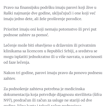
Pravo na finansijsku podršku imaju parovi koji žive u
Raški najmanje dve godine, uključujući i one koji već
imaju jedno dete, ali žele proširenje porodice.
Prioritet imaju oni koji nemaju potomstvo ili prvi put
podnose zahtev za pomoć.
Lečenje može biti obavljeno u državnim ili privatnim
klinikama sa licencom u Republici Srbiji, a sredstva se
mogu isplatiti jednokratno ili u više navrata, u zavisnosti
od faze lečenja.
Nakon tri godine, parovi imaju pravo da ponovo podnesu
zahtev.
Za podnošenje zahteva potrebna je medicinska
dokumentacija koja potvrđuje dijagnozu steriliteta (šifra
N97), predračun ili račun za usluge ne stariji od dve
godine, lična karta i tekući račun podnosioca.