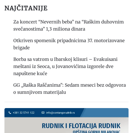
NAJČITANIJE
Za koncert “Nevernih beba” na “Raškim duhovnim
svečanostima” 1,3 miliona dinara
Otkriven spomenik pripadnicima 37. motorizovane
brigade
Borba sa vatrom u Ibarskoj klisuri – Evakuisani
meštani iz Seoca, u Jovanovićima izgorele dve
napuštene kuće
GG „Raška Raščanima”: Sedam meseci bez odgovora
o sumnjivom materijalu