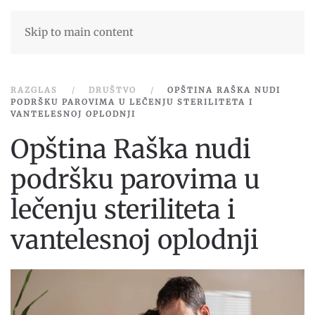
Skip to main content
RAZGLAS
DRUŠTVO
OPŠTINA RAŠKA NUDI
PODRŠKU PAROVIMA U LEČENJU STERILITETA I
VANTELESNOJ OPLODNJI
Opština Raška nudi
podršku parovima u
lečenju steriliteta i
vantelesnoj oplodnji