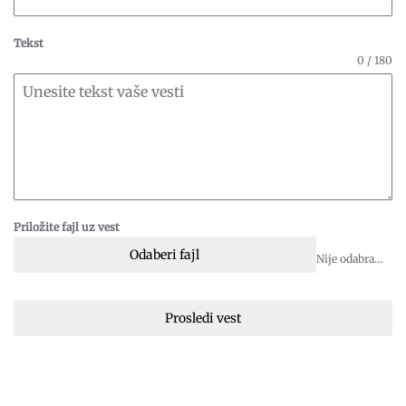
Tekst
0 / 180
Priložite fajl uz vest
Odaberi fajl
Nije odabran fajl
Prosledi vest