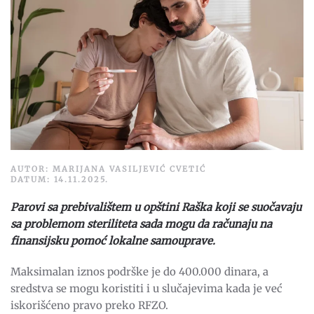
AUTOR: MARIJANA VASILJEVIĆ CVETIĆ
DATUM: 14.11.2025.
Parovi sa prebivalištem u opštini Raška koji se suočavaju
sa problemom steriliteta sada mogu da računaju na
finansijsku pomoć lokalne samouprave.
Maksimalan iznos podrške je do 400.000 dinara, a
sredstva se mogu koristiti i u slučajevima kada je već
iskorišćeno pravo preko RFZO.