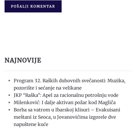
POŠALJI KOMENTAR
NAJNOVIJE
Program 32. Raških duhovnih svečanosti: Muzika,
pozorište i sećanje na velikane
JKP “Raška”: Apel za racionalnu potrošnju vode
Milenković: I dalje aktivan požar kod Magliča
Borba sa vatrom u Ibarskoj klisuri – Evakuisani
meštani iz Seoca, u Jovanovićima izgorele dve
napuštene kuće