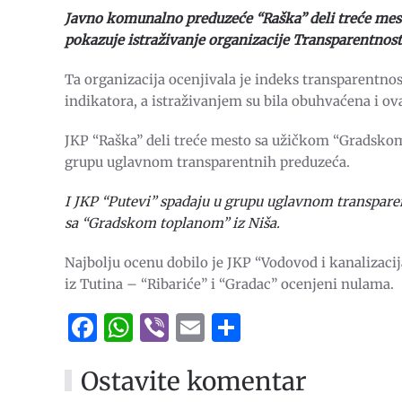
Javno komunalno preduzeće “Raška” deli treće mest
pokazuje istraživanje organizacije Transparentnost 
Ta organizacija ocenjivala je indeks transparentnos
indikatora, a istraživanjem su bila obuhvaćena i ov
JKP “Raška” deli treće mesto sa užičkom “Gradskom
grupu uglavnom transparentnih preduzeća.
I JKP “Putevi” spadaju u grupu uglavnom transparen
sa “Gradskom toplanom” iz Niša.
Najbolju ocenu dobilo je JKP “Vodovod i kanalizacij
iz Tutina – “Ribariće” i “Gradac” ocenjeni nulama.
Facebook
WhatsApp
Viber
Email
Share
Ostavite komentar