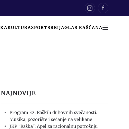
IKA
KULTURA
SPORT
SRBIJA
GLAS RAŠČANA
NAJNOVIJE
Program 32. Raških duhovnih svečanosti:
Muzika, pozorište i sećanje na velikane
JKP “Raška”: Apel za racionalnu potrošnju