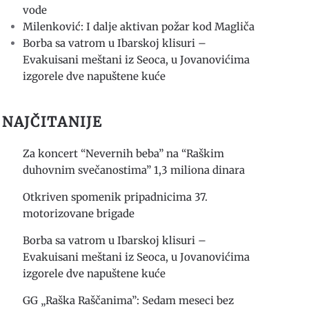
vode
Milenković: I dalje aktivan požar kod Magliča
Borba sa vatrom u Ibarskoj klisuri –
Evakuisani meštani iz Seoca, u Jovanovićima
izgorele dve napuštene kuće
NAJČITANIJE
Za koncert “Nevernih beba” na “Raškim
duhovnim svečanostima” 1,3 miliona dinara
Otkriven spomenik pripadnicima 37.
motorizovane brigade
Borba sa vatrom u Ibarskoj klisuri –
Evakuisani meštani iz Seoca, u Jovanovićima
izgorele dve napuštene kuće
GG „Raška Raščanima”: Sedam meseci bez