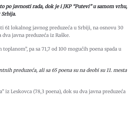
o po javnosti rada, dok je i JKP “Putevi” u samom vrhu,
Srbija.
ti 61 lokalnog javnog preduzeća u Srbiji, na osnovu 30
a dva javna preduzeća iz Raške.
 toplanom”, pa sa 71,7 od 100 mogućih poena spada u
tnih preduzeća, ali sa 65 poena su na deobi su 11. mesta
a” iz Leskovca (78,3 poena), dok su dva javna preduzeća