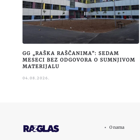
GG „RAŠKA RAŠČANIMA”: SEDAM
MESECI BEZ ODGOVORA O SUMNJIVOM
MATERIJALU
04.08.2026.
O nama