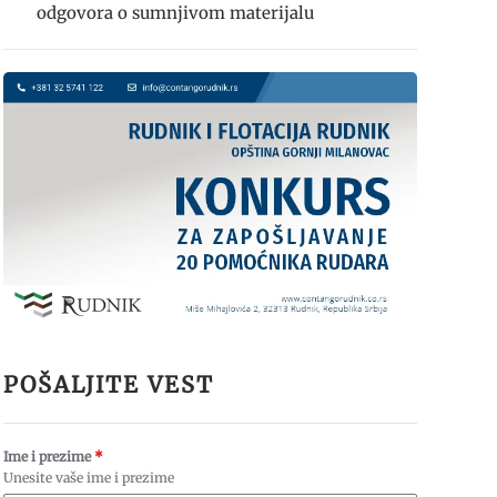
odgovora o sumnjivom materijalu
POŠALJITE VEST
Ime i prezime
*
Unesite vaše ime i prezime