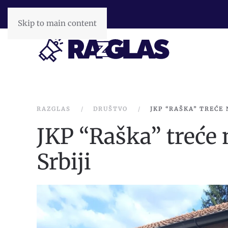
Skip to main content
RAZGLAS
DRUŠTVO
JKP “RAŠKA” TREĆE 
JKP “Raška” treće 
Srbiji