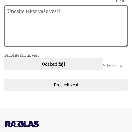
0 / 180
Priložite fajl uz vest
Odaberi fajl
Nije odabran fajl
Prosledi vest