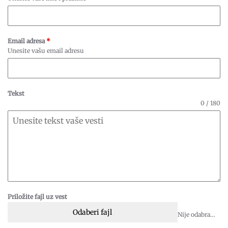
Email adresa
*
Unesite vašu email adresu
Tekst
0 / 180
Priložite fajl uz vest
Odaberi fajl
Nije odabran fajl