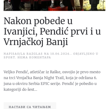
Nakon pobede u
Ivanjici, Pendić prvi i u
Vrnjačkoj Banji
NAPISAO/LA
RAZGLAS
NA
10.06.2026.
. OBJAVLJENO U
НА
SPORT
.
НЕМА КОМЕНТАРА
NAKON
POBEDE
U
Veljko Pendić, atletičar iz Raške, osvojio je prvo mesto
IVANJICI,
PENDIĆ
na trci Vrnjačka Banja Night Trail, koja je održana 6.
PRVI
I
juna u okviru Serbia EPIC serije. Pendić je pobedio u
U
kategoriji do šest...
VRNJAČKOJ
BANJI
НАСТАВИ СА ЧИТАЊЕМ