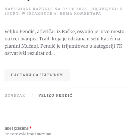
NAPISAO/LA
RAZGLAS
NA
02.06.2026.
. OBJAVLJENO U
НА
SPORT
,
W ISTAKNUTE 4
.
НЕМА КОМЕНТАРА
PENDIĆ
TRIJUMFOVAO
NA
Veljko Pendić, atletičar iz Raške, osvojio je prvo mesto
IVANJICA
TRAIL-
na trci Ivanjica Trail, koja je održana u selu Katići na
U
planini Mučanj. Pendić je trijumfovao u kategoriji 7K,
ostvarivši rezultat od...
НАСТАВИ СА ЧИТАЊЕМ
ПОЧЕТАК
VELJKO PENDIĆ
Ime i prezime
*
Unesite vaše ime i prezime