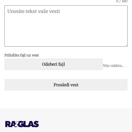
0 / 180
Priložite fajl uz vest
Odaberi fajl
Nije odabran fajl
Prosledi vest