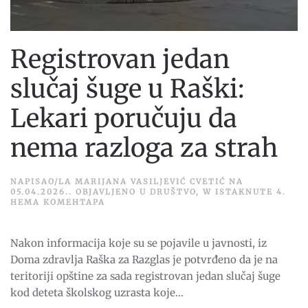
Registrovan jedan
slučaj šuge u Raški:
Lekari poručuju da
nema razloga za strah
NAPISAO/LA
MARIJANA VASILJEVIĆ CVETIĆ
NA
05.04.2026.
. OBJAVLJENO U
DRUŠTVO
,
W ISTAKNUTE 4
.
НА
НЕМА КОМЕНТАРА
REGISTROVAN
JEDAN
SLUČAJ
Nakon informacija koje su se pojavile u javnosti, iz
ŠUGE
U
Doma zdravlja Raška za Razglas je potvrđeno da je na
RAŠKI:
LEKARI
teritoriji opštine za sada registrovan jedan slučaj šuge
PORUČUJU
kod deteta školskog uzrasta koje...
DA
NEMA