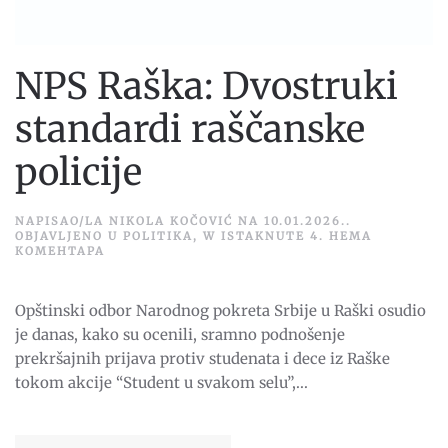
NPS Raška: Dvostruki
standardi raščanske
policije
NAPISAO/LA
NIKOLA KOČOVIĆ
NA
10.01.2026.
.
OBJAVLJENO U
POLITIKA
,
W ISTAKNUTE 4
.
НЕМА
НА
КОМЕНТАРА
NPS
RAŠKA:
DVOSTRUKI
Opštinski odbor Narodnog pokreta Srbije u Raški osudio
STANDARDI
RAŠČANSKE
je danas, kako su ocenili, sramno podnošenje
POLICIJE
prekršajnih prijava protiv studenata i dece iz Raške
tokom akcije “Student u svakom selu”,...