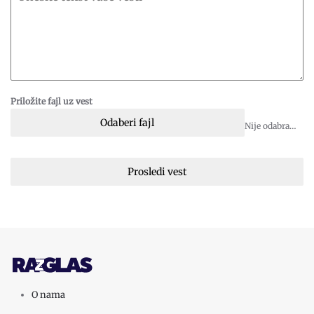
Priložite fajl uz vest
Odaberi fajl
Nije odabran fajl
Prosledi vest
O nama