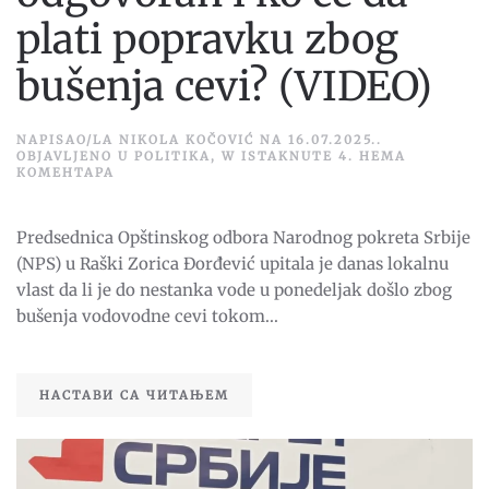
plati popravku zbog
bušenja cevi? (VIDEO)
NAPISAO/LA
NIKOLA KOČOVIĆ
NA
16.07.2025.
.
OBJAVLJENO U
POLITIKA
,
W ISTAKNUTE 4
.
НЕМА
НА
КОМЕНТАРА
ĐORĐEVIĆ:
KO
JE
Predsednica Opštinskog odbora Narodnog pokreta Srbije
ODGOVORAN
I
(NPS) u Raški Zorica Đorđević upitala je danas lokalnu
KO
ĆE
vlast da li je do nestanka vode u ponedeljak došlo zbog
DA
bušenja vodovodne cevi tokom...
PLATI
POPRAVKU
ZBOG
BUŠENJA
CEVI?
НАСТАВИ СА ЧИТАЊЕМ
(VIDEO)