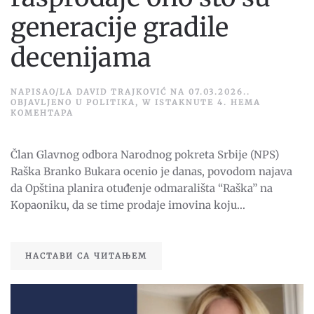
generacije gradile
decenijama
NAPISAO/LA
DAVID TRAJKOVIĆ
NA
07.03.2026.
.
OBJAVLJENO U
POLITIKA
,
W ISTAKNUTE 4
.
НЕМА
НА
КОМЕНТАРА
BUKARA:
VLAST
RASPRODAJE
Član Glavnog odbora Narodnog pokreta Srbije (NPS)
ONO
ŠTO
Raška Branko Bukara ocenio je danas, povodom najava
SU
GENERACIJE
da Opština planira otuđenje odmarališta “Raška” na
GRADILE
Kopaoniku, da se time prodaje imovina koju...
DECENIJAMA
НАСТАВИ СА ЧИТАЊЕМ