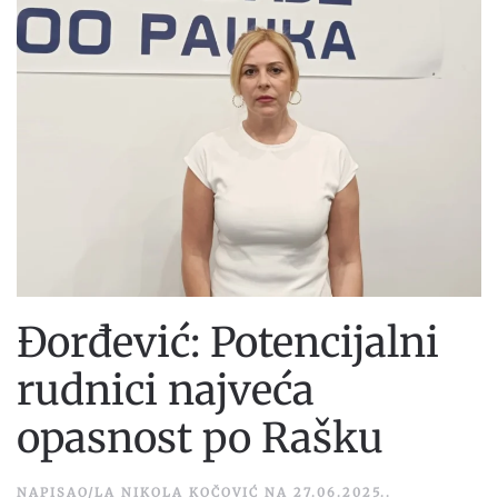
Đorđević: Potencijalni
rudnici najveća
opasnost po Rašku
NAPISAO/LA
NIKOLA KOČOVIĆ
NA
27.06.2025.
.