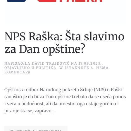
NPS Raška: Šta slavimo
za Dan opštine?
NAPISAO/LA
DAVID TRAJKOVIĆ
NA
17.09.2025.
.
OBJAVLJENO U
POLITIKA
,
W ISTAKNUTE 4
.
НЕМА
НА
КОМЕНТАРА
NPS
RAŠKA:
ŠTA
Opštinski odbor Narodnog pokreta Srbije (NPS) u Raški
SLAVIMO
ZA
saopštio je da bi za Dan opštine trebalo da se oseća ponos
DAN
OPŠTINE?
i vera u budućnost, ali da umesto toga ostaje gorčina i
pitanje šta se, zapravo,...