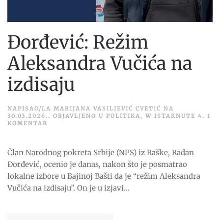
Đorđević: Režim
Aleksandra Vučića na
izdisaju
NAPISAO/LA
MARIJANA VASILJEVIĆ CVETIĆ
NA
30.03.2026.
. OBJAVLJENO U
POLITIKA
,
W ISTAKNUTE 4
.
1
NA
KOMENTAR
ĐORĐEVIĆ:
REŽIM
ALEKSANDRA
Član Narodnog pokreta Srbije (NPS) iz Raške, Radan
VUČIĆA
NA
Đorđević, ocenio je danas, nakon što je posmatrao
IZDISAJU
lokalne izbore u Bajinoj Bašti da je “režim Aleksandra
Vučića na izdisaju”. On je u izjavi...