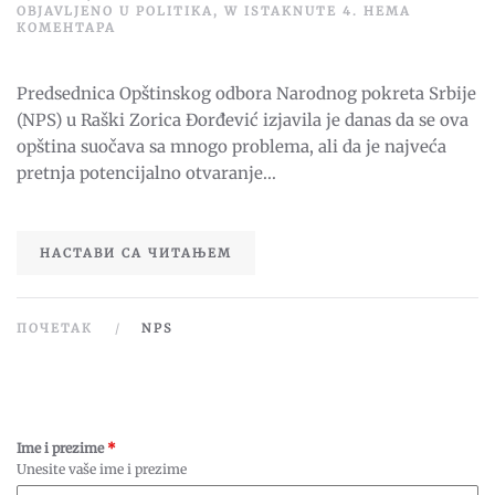
OBJAVLJENO U
POLITIKA
,
W ISTAKNUTE 4
.
НЕМА
НА
КОМЕНТАРА
ĐORĐEVIĆ:
POTENCIJALNI
RUDNICI
Predsednica Opštinskog odbora Narodnog pokreta Srbije
NAJVEĆA
OPASNOST
(NPS) u Raški Zorica Đorđević izjavila je danas da se ova
PO
RAŠKU
opština suočava sa mnogo problema, ali da je najveća
pretnja potencijalno otvaranje...
НАСТАВИ СА ЧИТАЊЕМ
ПОЧЕТАК
NPS
Ime i prezime
*
Unesite vaše ime i prezime