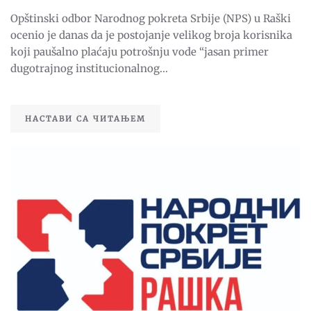
VEL
Opštinski odbor Narodnog pokreta Srbije (NPS) u Raški
BR
PA
ocenio je danas da je postojanje velikog broja korisnika
PRI
NE
koji paušalno plaćaju potrošnju vode “jasan primer
I
dugotrajnog institucionalnog...
PRI
ZA
PO
НАСТАВИ СА ЧИТАЊЕМ