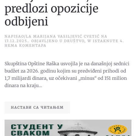
predlozi opozicije
odbijeni
NAPISAO/LA
MARIJANA VASILJEVIĆ CVETIĆ
NA
17.12.2025.
. OBJAVLJENO U
DRUŠTVO
,
W ISTAKNUTE 4
.
НА
НЕМА КОМЕНТАРА
USVOJEN
BUDŽET,
PREDLOZI
Skupština Opštine Raška usvojila je na današnjoj sednici
OPOZICIJE
ODBIJENI
budžet za 2026. godinu kojim su predviđeni prihodi od
1,7 milijardi dinara, uz očekivani „minus“ od 151 milion
dinara na kraju...
НАСТАВИ СА ЧИТАЊЕМ