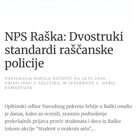
NPS Raška: Dvostruki
standardi raščanske
policije
NAPISAO/LA
NIKOLA KOČOVIĆ
NA
10.01.2026.
.
OBJAVLJENO U
POLITIKA
,
W ISTAKNUTE 4
.
НЕМА
НА
КОМЕНТАРА
NPS
RAŠKA:
DVOSTRUKI
Opštinski odbor Narodnog pokreta Srbije u Raški osudio
STANDARDI
RAŠČANSKE
je danas, kako su ocenili, sramno podnošenje
POLICIJE
prekršajnih prijava protiv studenata i dece iz Raške
tokom akcije “Student u svakom selu”,...