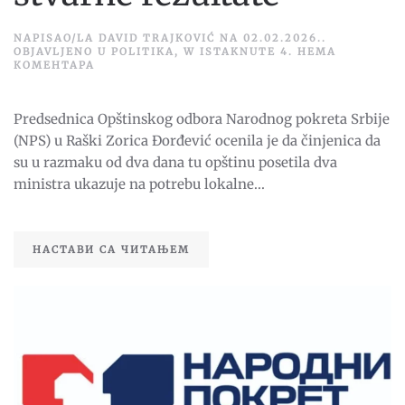
NAPISAO/LA
DAVID TRAJKOVIĆ
NA
02.02.2026.
.
OBJAVLJENO U
POLITIKA
,
W ISTAKNUTE 4
.
НЕМА
НА
КОМЕНТАРА
ĐORĐEVIĆ:
POSETE
MINISTARA
Predsednica Opštinskog odbora Narodnog pokreta Srbije
STVARAJU
PRIVID
(NPS) u Raški Zorica Đorđević ocenila je da činjenica da
RADA,
A
su u razmaku od dva dana tu opštinu posetila dva
NE
ministra ukazuje na potrebu lokalne...
STVARNE
REZULTATE
НАСТАВИ СА ЧИТАЊЕМ