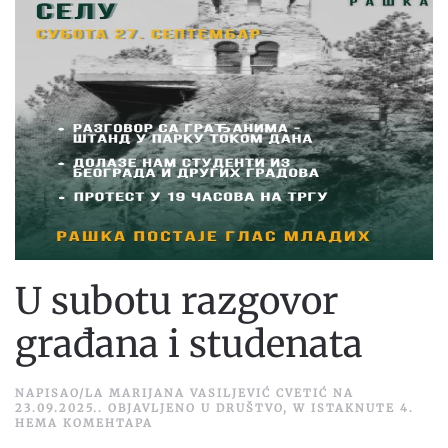
U subotu razgovor
građana i studenata
NAPISAO/LA
MARIJANA VASILJEVIĆ CVETIĆ
NA
23.09.2025.
. OBJAVLJENO U
DRUŠTVO
,
W ISTAKNUTE 4
.
НА
НЕМА КОМЕНТАРА
U