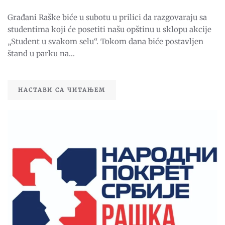
SUBOTU
RAZGOVOR
Građani Raške biće u subotu u prilici da razgovaraju sa
GRAĐANA
I
studentima koji će posetiti našu opštinu u sklopu akcije
STUDENATA
„Student u svakom selu“. Tokom dana biće postavljen
štand u parku na...
НАСТАВИ СА ЧИТАЊЕМ