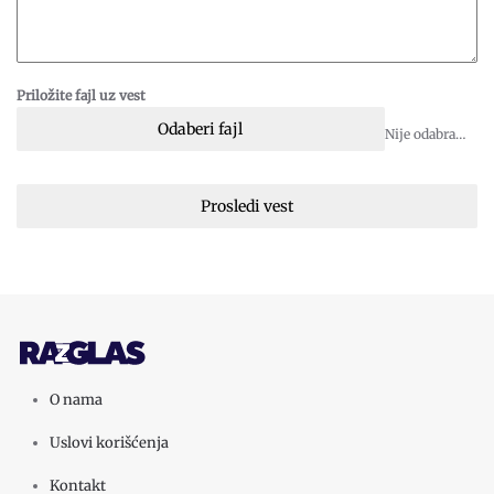
Priložite fajl uz vest
Odaberi fajl
Nije odabran fajl
Prosledi vest
O nama
Uslovi korišćenja
Kontakt