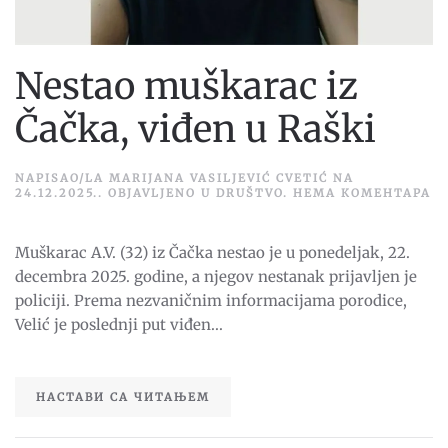
Nestao muškarac iz
Čačka, viđen u Raški
NAPISAO/LA
MARIJANA VASILJEVIĆ CVETIĆ
NA
Н
24.12.2025.
. OBJAVLJENO U
DRUŠTVO
.
НЕМА КОМЕНТАРА
N
M
IZ
Muškarac A.V. (32) iz Čačka nestao je u ponedeljak, 22.
ČA
VI
decembra 2025. godine, a njegov nestanak prijavljen je
U
RA
policiji. Prema nezvaničnim informacijama porodice,
Velić je poslednji put viđen...
НАСТАВИ СА ЧИТАЊЕМ