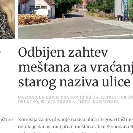
Odbijen zahtev
e
meštana za vraćan
starog naziva ulice
NAPISAO/LA
DAVID TRAJKOVIĆ
NA
24.10.2025.
. OBJA
НА
DRUŠTVO
,
W ISTAKNUTE 4
.
НЕМА КОМЕНТАРА
ODBIJ
Ć:
ZAHT
MEŠT
Komisija za utvrđivanje naziva ulica i trgova Opštin
pštine
ZA
VRAĆA
odbila je danas inicijativu meštana Ulice Slobodana R
STAR
A
NAZIV
A