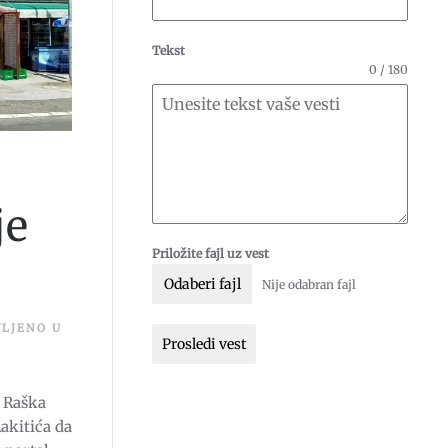
Tekst
0 / 180
je
Priložite fajl uz vest
Odaberi fajl
Nije odabran fajl
VLJENO U
Prosledi vest
EN
EV
ANA
e Raška
NJE
akitića da
OG
A