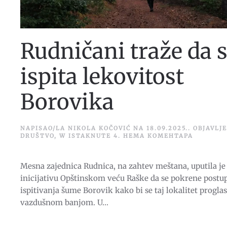
Rudničani traže da 
ispita lekovitost
Borovika
NAPISAO/LA
NIKOLA KOČOVIĆ
NA
18.09.2025.
. OBJAVLJ
НА
DRUŠTVO
,
W ISTAKNUTE 4
.
НЕМА КОМЕНТАРА
RUDNIČA
TRAŽE
DA
Mesna zajednica Rudnica, na zahtev meštana, uputila je
SE
ISPITA
inicijativu Opštinskom veću Raške da se pokrene postu
LEKOVIT
BOROVIK
ispitivanja šume Borovik kako bi se taj lokalitet proglas
vazdušnom banjom. U...