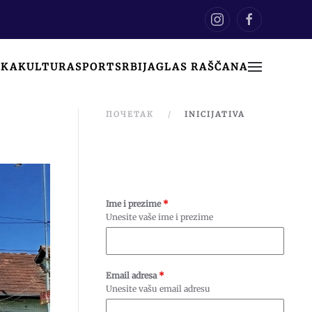
IKA
KULTURA
SPORT
SRBIJA
GLAS RAŠČANA
ПОЧЕТАК
INICIJATIVA
Ime i prezime
*
Unesite vaše ime i prezime
Email adresa
*
Unesite vašu email adresu