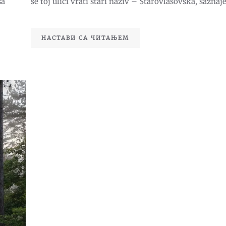
se toj ulici vrati stari naziv – Starovlasovska, saznaje 
sa
ULICE
НАСТАВИ СА ЧИТАЊЕМ