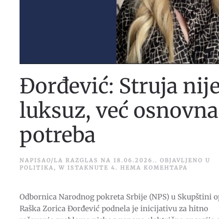
Đorđević: Struja nij
luksuz, već osnovna
potreba
NAPISAO/LA
RAZGLAS
NA
18.06.2026.
. OBJAVLJENO U
НА
POLITIKA
,
W ISTAKNUTE 4
.
НЕМА КОМЕНТАРА
ĐORĐEVI
STRUJA
NIJE
Odbornica Narodnog pokreta Srbije (NPS) u Skupštini o
LUKSUZ,
VEĆ
Raška Zorica Đorđević podnela je inicijativu za hitno
OSNOVN
POTREB