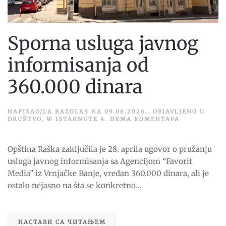
Sporna usluga javnog
informisanja od
360.000 dinara
NAPISAO/LA
RAZGLAS
NA
09.06.2026.
. OBJAVLJENO U
НА
DRUŠTVO
,
W ISTAKNUTE 4
.
НЕМА КОМЕНТАРА
SPORNA
USLUGA
JAVNOG
Opština Raška zaključila je 28. aprila ugovor o pružanju
INFORMISAN
OD
usluga javnog informisanja sa Agencijom “Favorit
360.000
DINARA
Media” iz Vrnjačke Banje, vredan 360.000 dinara, ali je
ostalo nejasno na šta se konkretno...
НАСТАВИ СА ЧИТАЊЕМ