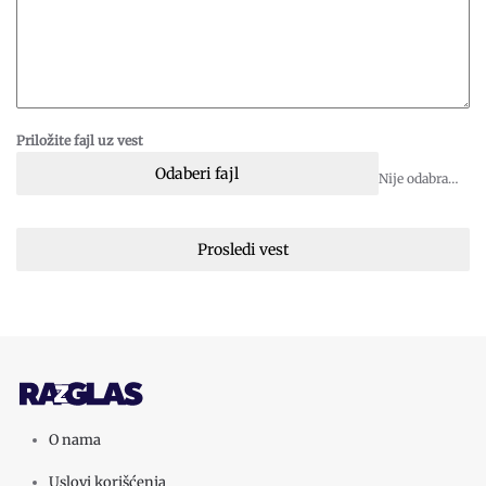
Priložite fajl uz vest
Odaberi fajl
Nije odabran fajl
Prosledi vest
O nama
Uslovi korišćenja