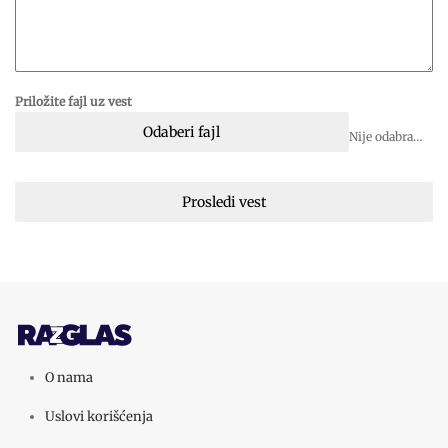
Priložite fajl uz vest
Odaberi fajl
Nije odabran fajl
Prosledi vest
O nama
Uslovi korišćenja