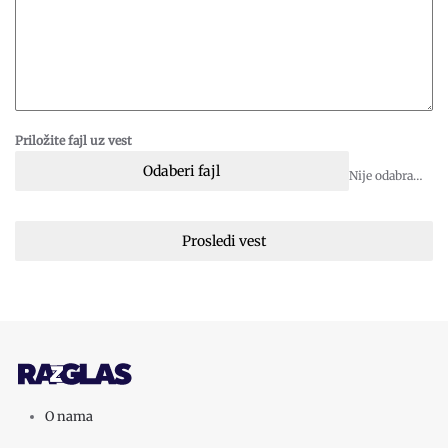
Priložite fajl uz vest
Odaberi fajl
Nije odabran fajl
Prosledi vest
O nama