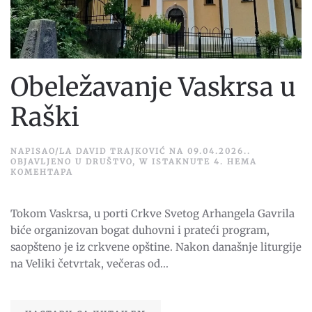
Obeležavanje Vaskrsa u
Raški
NAPISAO/LA
DAVID TRAJKOVIĆ
NA
09.04.2026.
.
OBJAVLJENO U
DRUŠTVO
,
W ISTAKNUTE 4
.
НЕМА
НА
КОМЕНТАРА
OBELEŽAVANJE
VASKRSA
U
Tokom Vaskrsa, u porti Crkve Svetog Arhangela Gavrila
RAŠKI
biće organizovan bogat duhovni i prateći program,
saopšteno je iz crkvene opštine. Nakon današnje liturgije
na Veliki četvrtak, večeras od...