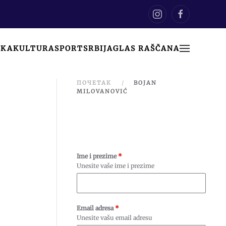
IKA
KULTURA
SPORT
SRBIJA
GLAS RAŠČANA
ПОЧЕТАК
BOJAN
MILOVANOVIĆ
Ime i prezime
*
Unesite vaše ime i prezime
Email adresa
*
Unesite vašu email adresu