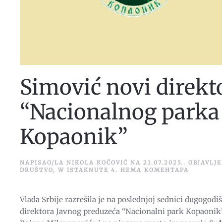
Simović novi direkt
“Nacionalnog parka
Kopaonik”
NAPISAO/LA
NIKOLA KOČOVIĆ
NA
21.07.2025.
. OBJAVLJ
НА
DRUŠTVO
,
W ISTAKNUTE 4
.
НЕМА КОМЕНТАРА
SIMOVIĆ
NOVI
DIREKTO
Vlada Srbije razrešila je na poslednjoj sednici dugogodi
“NACION
PARKA
direktora Javnog preduzeća “Nacionalni park Kopaonik
KOPAONI