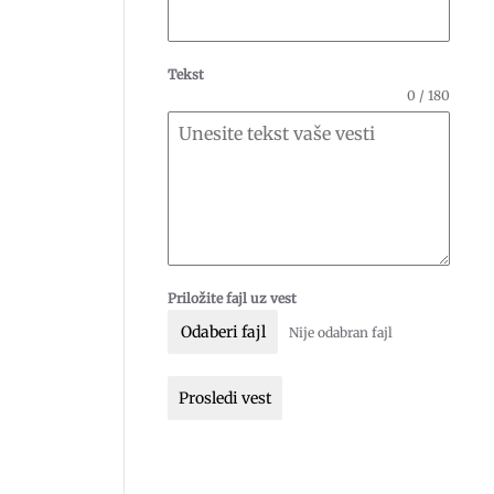
Tekst
0 / 180
Priložite fajl uz vest
Odaberi fajl
Nije odabran fajl
Prosledi vest