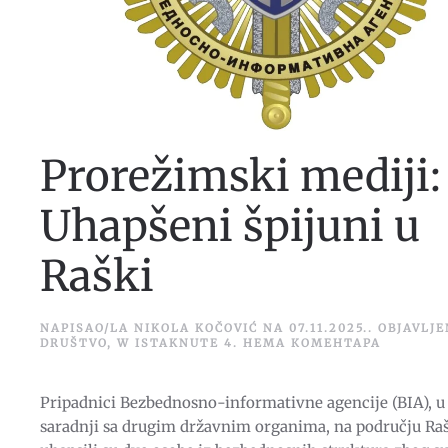
Prorežimski mediji:
Uhapšeni špijuni u
Raški
NAPISAO/LA
NIKOLA KOČOVIĆ
NA
07.11.2025.
. OBJAVLJ
НА
DRUŠTVO
,
W ISTAKNUTE 4
.
НЕМА КОМЕНТАРА
PROREŽI
MEDIJI:
UHAPŠEN
Pripadnici Bezbednosno-informativne agencije (BIA), u
ŠPIJUNI
U
saradnji sa drugim državnim organima, na području Ra
RAŠKI