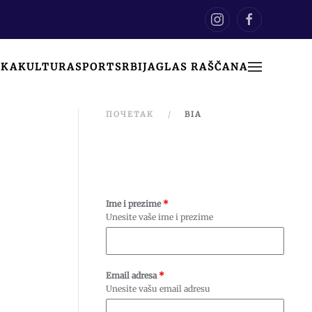
IKA
KULTURA
SPORT
SRBIJA
GLAS RAŠČANA
ПОЧЕТАК
BIA
Ime i prezime
*
Unesite vaše ime i prezime
Email adresa
*
Unesite vašu email adresu