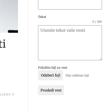
Tekst
0 / 180
ti
–
Priložite fajl uz vest
Odaberi fajl
Nije odabran fajl
Prosledi vest
VLJENO U