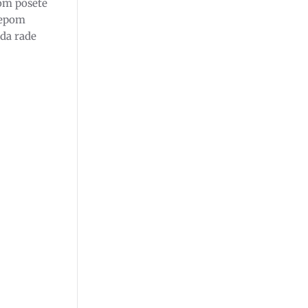
kom posete
žepom
NICU
da rade