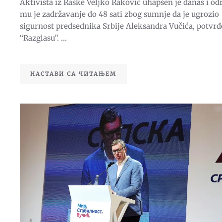
Aktivista iz Raške Veljko Raković uhapšen je danas i o
UGROŽAVANJA
SIGURNOSTI
mu je zadržavanje do 48 sati zbog sumnje da je ugrozio
ALEKSANDRA
VUČIĆA
sigurnost predsednika Srbije Aleksandra Vučića, potvrđ
“Razglasu”. ...
НАСТАВИ СА ЧИТАЊЕМ