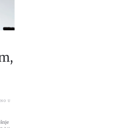
um,
ENO U
ašnje