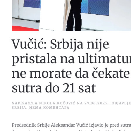
Vučić: Srbija nije
pristala na ultimat
ne morate da čekate
sutra do 21 sat
NAPISAO/LA
NIKOLA KOČOVIĆ
NA
27.06.2025.
. OBJAVLJ
НА
SRBIJA
.
НЕМА КОМЕНТАРА
VUČIĆ:
SRBIJA
NIJE
Predsednik Srbije Aleksandar Vučić izjavio je pred sutr
PRISTALA
NA