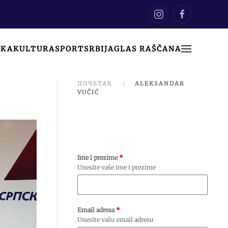
IKA
KULTURA
SPORT
SRBIJA
GLAS RAŠČANA
ПОЧЕТАК
ALEKSANDAR
VUČIĆ
Ime i prezime
*
Unesite vaše ime i prezime
Email adresa
*
Unesite vašu email adresu