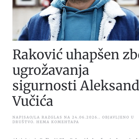
Raković uhapšen z
ugrožavanja
sigurnosti Aleksan
Vučića
NAPISAO/LA
RAZGLAS
NA
24.06.2026.
. OBJAVLJENO U
НА
DRUŠTVO
.
НЕМА КОМЕНТАРА
RAKOVIĆ
UHAPŠEN
ZBOG