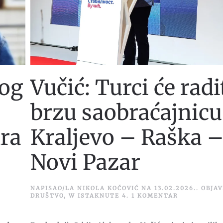
bog
Vučić: Turci će radi
brzu saobraćajnicu
dra
Kraljevo – Raška 
Novi Pazar
NAPISAO/LA
NIKOLA KOČOVIĆ
NA
13.02.2026.
. OBJA
NA
DRUŠTVO
,
W ISTAKNUTE 4
.
1 KOMENTAR
VUČIĆ:
TURCI
ĆE