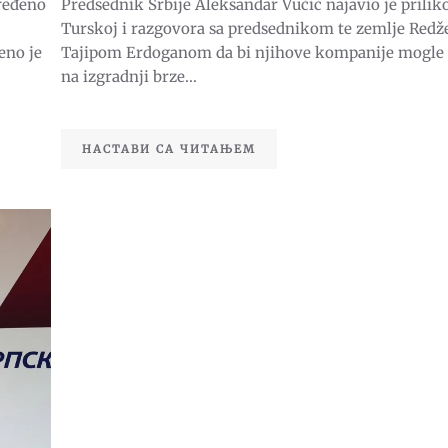
dređeno
Predsednik Srbije Aleksandar Vučić najavio je prili
RADITI
BRZU
Turskoj i razgovora sa predsednikom te zemlje Red
SAOBRAĆAJ
KRALJEVO
eno je
Tajipom Erdoganom da bi njihove kompanije mogle 
–
na izgradnji brze...
RAŠKA
–
NOVI
PAZAR
НАСТАВИ СА ЧИТАЊЕМ