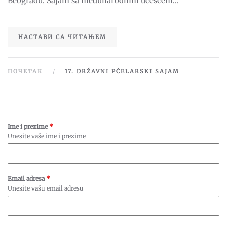
Beogradu. Sajam sa međunarodnim učešćem...
SAJAM
НАСТАВИ СА ЧИТАЊЕМ
ПОЧЕТАК
17. DRŽAVNI PČELARSKI SAJAM
Ime i prezime
*
Unesite vaše ime i prezime
Email adresa
*
Unesite vašu email adresu